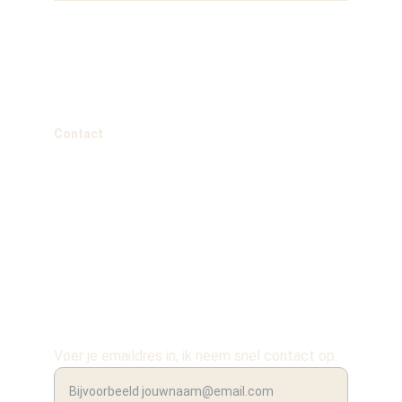
Esther van Son Therapie & Coaching 
Contact
info@esthervansontherapie.nl
Papaverstraat 33, 6542 MV
Nijmegen
+31 6 18687244
snel contact
Voer je emaildres in, ik neem snel contact op.